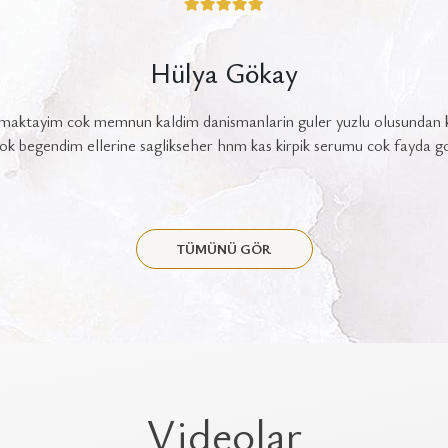
Nurcan Zeyrek
ebrik eder başarılarınızın devamını dilerim Salonunuzdan çok memnu
eni çok mutlu etti gerek siz gerek elemanlarınız çok ilgili ve çözüm 
aşarılı biri onun sayesinde salonunuza geldim memnuniyetimden dolay
k gereğini duydum. Tekrar teşekkür ederim başarılarınızın devamını 
TÜMÜNÜ GÖR
Videolar