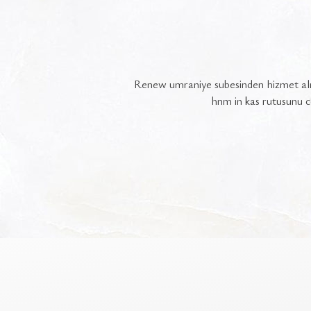
 seher
Merhaba Seher hanım öncelikle sizi t
yüz samimiyet ve güvenilir olmanız b
ederim çok hoş güzel diksiyonu olan b
arkadaşımıda sizinle tanıştırma