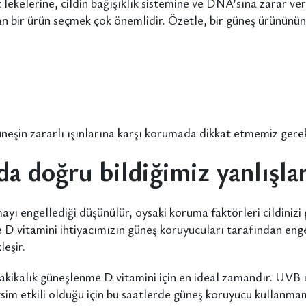
lekelerine, cildin bağışıklık sistemine ve DNA’sına zarar veri
an bir ürün seçmek çok önemlidir. Özetle, bir güneş ürününün 
 güneşin zararlı ışınlarına karşı korumada dikkat etmemiz ger
a doğru bildiğimiz yanlışla
yı engellediği düşünülür, oysaki koruma faktörleri cildinizi 
 de D vitamini ihtiyacımızın güneş koruyucuları tarafından eng
eşir.
dakikalık güneşlenme D vitamini için en ideal zamandır. UVB 
sim etkili olduğu için bu saatlerde güneş koruyucu kullanm