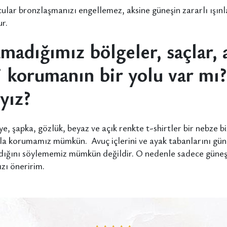
cular bronzlaşmanızı engellemez, aksine güneşin zararlı ış
ur.
adığımız bölgeler, saçlar, a
i korumanın bir yolu var mı?
yız?
, şapka, gözlük, beyaz ve açık renkte t-shirtler bir nebze b
arla korumamız mümkün. Avuç içlerini ve ayak tabanlarını gü
ığını söylememiz mümkün değildir. O nedenle sadece güneş 
zı öneririm.