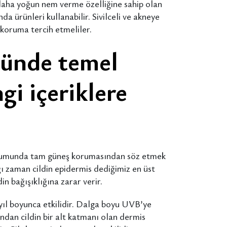
r daha yoğun nem verme özelliğine sahip olan
a ürünleri kullanabilir. Sivilceli ve akneye
k koruma tercih etmeliler.
üründe temel
gi içeriklere
durumunda tam güneş korumasından söz etmek
ı zaman cildin epidermis dediğimiz en üst
in bağışıklığına zarar verir.
n yıl boyunca etkilidir. Dalga boyu UVB’ye
an cildin bir alt katmanı olan dermis